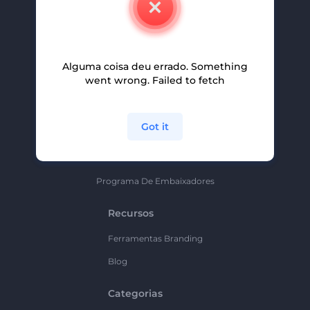
Carreiras
Ajuda E Suporte
Alguma coisa deu errado. Something
Programa De Afiliados
went wrong. Failed to fetch
Políticas De Privacidade
Termos E Condições
Got it
Mapa Do Site
Política De Parceria
Programa De Embaixadores
Recursos
Ferramentas Branding
Blog
Categorias