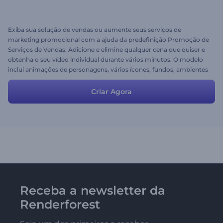
Exiba sua solução de vendas ou aumente seus serviços de
marketing promocional com a ajuda da predefinição Promoção de
Serviços de Vendas. Adicione e elimine qualquer cena que quiser e
obtenha o seu vídeo individual durante vários minutos. O modelo
inclui animações de personagens, vários ícones, fundos, ambientes
e muitas outras cenas para se destacar da multidão! Possui
predefinições prontas que podem ser usadas para criar vídeos para
Criar Agora
serviços, negócios, startups, empresas e muito mais.
Receba a newsletter da
Renderforest