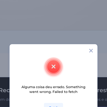
Alguma coisa deu errado. Something
Receba a newsletter da Renderfores
went wrong. Failed to fetch
um dos primeiros a receber nossas últimas novidades e o