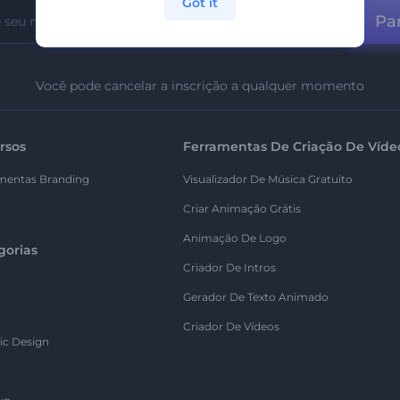
Got it
Par
Você pode cancelar a inscrição a qualquer momento
rsos
Ferramentas De Criação De Víde
mentas Branding
Visualizador De Música Gratuito
Criar Animação Grátis
Animação De Logo
gorias
Criador De Intros
Gerador De Texto Animado
Criador De Vídeos
ic Design