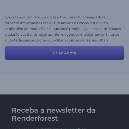
Executando um blog de dicas e truques? Ou apenas adorar
fornecer informações úteis? Em ambos os casos, este vídeo
explicativo animado 3D é o que você precisa! As cenas combinadas
ajudarão você a fornecer as informações completamente. Sinta-se
à vontade para adicionar ou editar algumas cenas, escolha a
música desejada e compartilhe seu vídeo exclusivo. Compartilhar é
se importar!
Criar Agora
Receba a newsletter da
Renderforest