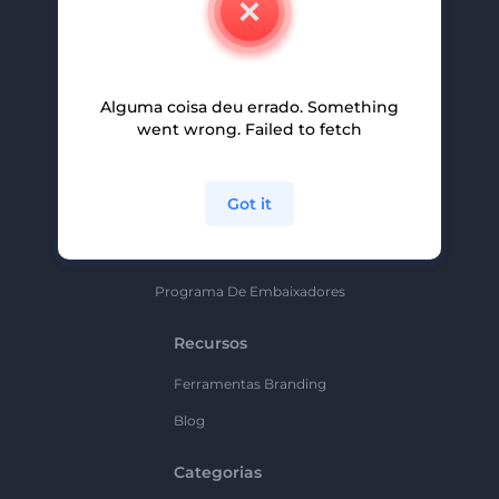
Carreiras
Ajuda E Suporte
Alguma coisa deu errado. Something
Programa De Afiliados
went wrong. Failed to fetch
Políticas De Privacidade
Termos E Condições
Got it
Mapa Do Site
Política De Parceria
Programa De Embaixadores
Recursos
Ferramentas Branding
Blog
Categorias