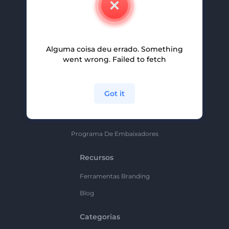
Carreiras
Ajuda E Suporte
Alguma coisa deu errado. Something
Programa De Afiliados
went wrong. Failed to fetch
Políticas De Privacidade
Termos E Condições
Got it
Mapa Do Site
Política De Parceria
Programa De Embaixadores
Recursos
Ferramentas Branding
Blog
Categorias