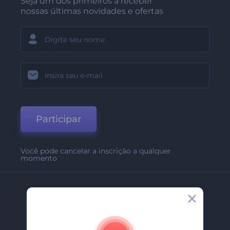
Seja um dos primeiros a receber
nossas últimas novidades e ofertas
Participar
Você pode cancelar a inscrição a qualquer
momento
Empresa
Sobre Nós
Contate-Nos