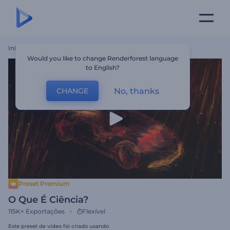
Início
Templates
O Que É Ciência?
Would you like to change Renderforest language
to English?
No, thanks
CHANGE
Preset Premium
O Que É Ciência?
115K+
Exportações
Flexível
Este preset de vídeo foi criado usando