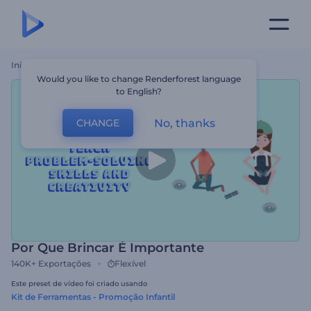
Início
Templates
Por Que Brincar É Importante
Would you like to change Renderforest language
to English?
No, thanks
CHANGE
Por Que Brincar É Importante
140K+
Exportações
Flexível
Este preset de vídeo foi criado usando
Kit de Ferramentas - Promoção Infantil