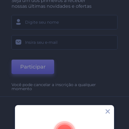
Seja um dos primeiros a receber
nossas últimas novidades e ofertas
Participar
Você pode cancelar a inscrição a qualquer
momento
Empresa
Sobre Nós
Contate-Nos