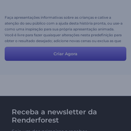
Faça apresentações informativas sobre as crianças e cative a
atenção do seu público com a ajuda desta história pronta, ou use-a
como uma inspiração para sua própria apresentação animada.
Você é livre para fazer quaisquer alterações nesta predefinição para
obter o resultado desejado; adicione novas cenas ou exclua as que
você não precisa.
Criar Agora
Receba a newsletter da
Renderforest