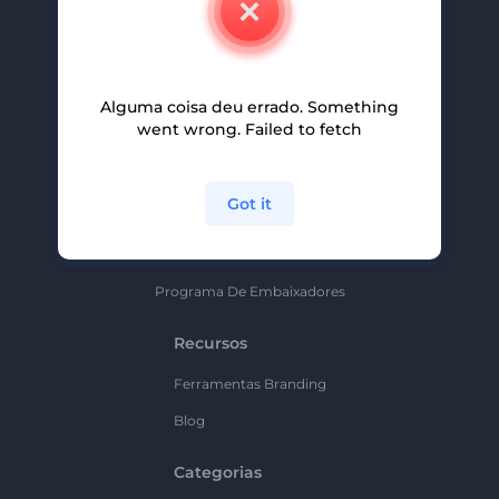
Carreiras
Ajuda E Suporte
Alguma coisa deu errado. Something
Programa De Afiliados
went wrong. Failed to fetch
Políticas De Privacidade
Termos E Condições
Got it
Mapa Do Site
Política De Parceria
Programa De Embaixadores
Recursos
Ferramentas Branding
Blog
Categorias