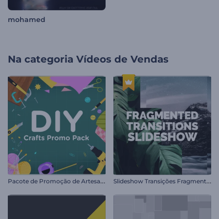
mohamed
Na categoria
Vídeos de Vendas
P
acote de Promoção de Artesanato Faça Você Mesmo
S
lideshow Transições Fragmentadas