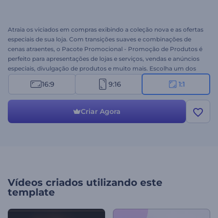
Atraia os viciados em compras exibindo a coleção nova e as ofertas
especiais de sua loja. Com transições suaves e combinações de
cenas atraentes, o Pacote Promocional - Promoção de Produtos é
perfeito para apresentações de lojas e serviços, vendas e anúncios
especiais, divulgação de produtos e muito mais. Escolha um dos
estilos, insira seus arquivos de mídia, digite seu texto, e sua
16:9
9:16
1:1
promoção estará pronta para fazer sucesso. Experimente este
template agora mesmo!
Criar Agora
Vídeos criados utilizando este
template