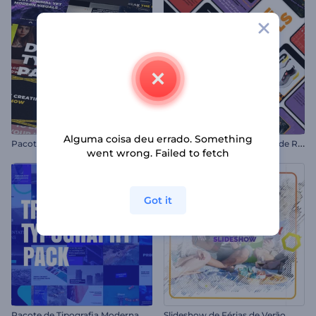
Alguma coisa deu errado. Something
P
romoção da Black Friday de Reels
Pacote de Tipografia Dinâmica
went wrong. Failed to fetch
Got it
Pacote de Tipografia Moderna
Slideshow de Férias de Verão