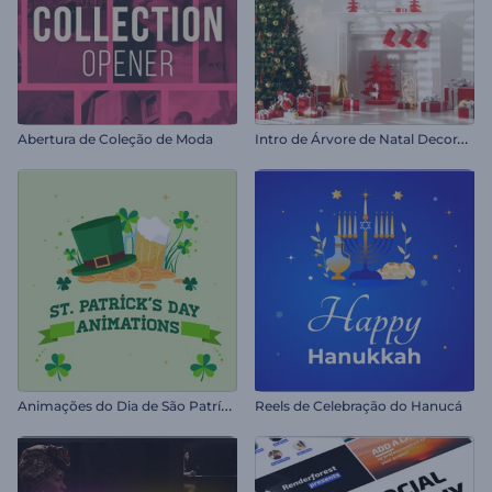
I
ntro de Árvore de Natal Decorada
Abertura de Coleção de Moda
A
nimações do Dia de São Patrício
Reels de Celebração do Hanucá