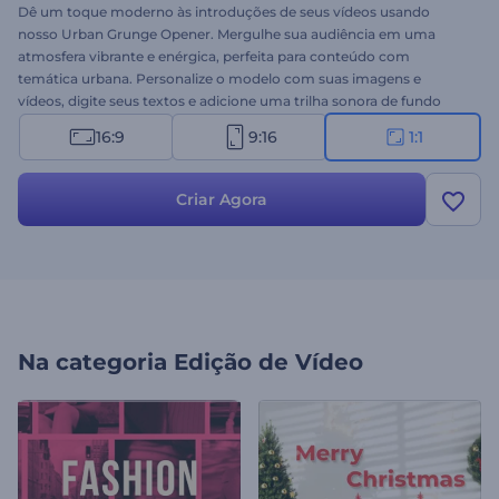
Dê um toque moderno às introduções de seus vídeos usando
nosso Urban Grunge Opener. Mergulhe sua audiência em uma
atmosfera vibrante e enérgica, perfeita para conteúdo com
temática urbana. Personalize o modelo com suas imagens e
vídeos, digite seus textos e adicione uma trilha sonora de fundo
como toque final. Ideal para vídeos de estilo de vida urbano, vlogs
16:9
9:16
1:1
modernos, promoções de marca ousadas, aberturas de canais,
destaques de eventos e muito mais. Crie agora e desbloqueie o
potencial da estética dinâmica grunge!
Criar Agora
Na categoria
Edição de Vídeo