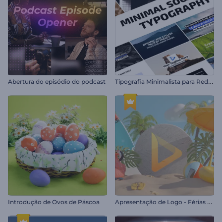
T
ipografia Minimalista para Redes Sociais
Abertura do episódio do podcast
A
presentação de Logo - Férias de Verão
Introdução de Ovos de Páscoa