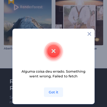
Abertura - Topo da Montanha
Slideshow Clássico e Vintage
Alguma coisa deu errado. Something
went wrong. Failed to fetch
Receba a newsletter da
Renderforest
Got it
Seja um dos primeiros a receber
nossas últimas novidades e ofertas