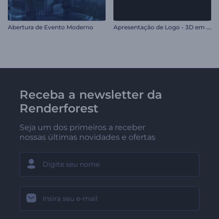
A
presentação de Logo - 3D em Relevo
Abertura de Evento Moderno
Receba a newsletter da
Renderforest
Seja um dos primeiros a receber
nossas últimas novidades e ofertas