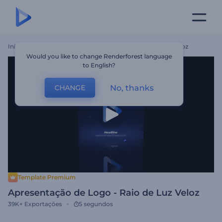
Início
Templates
Apresentação De Logo - Raio De Luz Veloz
Would you like to change Renderforest language
to English?
No, thanks
CHANGE
Template Premium
Apresentação de Logo - Raio de Luz Veloz
39K+
Exportações
5 segundos