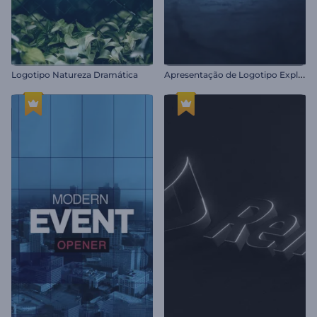
A
presentação de Logotipo Explosão de Gelo
Logotipo Natureza Dramática