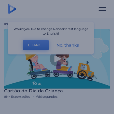
Início
Templates
Cartão Do Dia Da Criança
Would you like to change Renderforest language
to English?
No, thanks
CHANGE
Cartão do Dia da Criança
8K+
Exportações
16 segundos