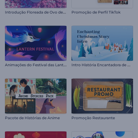
I
ntrodução Floreada de Ovo de Páscoa
Promoção de Perfil TikTok
A
nimações do Festival das Lanternas
I
ntro História Encantadora de Natal
Pacote de Histórias de Anime
Promoção Restaurante