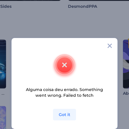
 Sides
DesmondPPA
Alguma coisa deu errado. Something
Introdução ao Túnel de Vento Automotivo
Apresentação de Logo - Borboleta com Efeito Brilhante
Introdução Brilhante para a Noite do Ramadã
went wrong. Failed to fetch
Got it