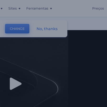
Sites
Ferramentas
Preços
o
No, thanks
CHANGE