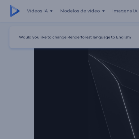
Vídeos IA
Modelos de vídeo
Imagens IA
Início
Templates
Apresentação De Logo - 3D Em Relev
Would you like to change Renderforest language to English?