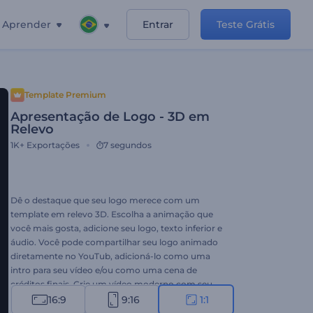
Aprender
Entrar
Teste Grátis
Template Premium
Apresentação de Logo - 3D em
Relevo
1K+
Exportações
7 segundos
Dê o destaque que seu logo merece com um
template em relevo 3D. Escolha a animação que
você mais gosta, adicione seu logo, texto inferior e
áudio. Você pode compartilhar seu logo animado
diretamente no YouTub, adicioná-lo como uma
intro para seu vídeo e/ou como uma cena de
créditos finais. Crie um vídeo moderno com seu
logo hoje mesmo!
16:9
9:16
1:1