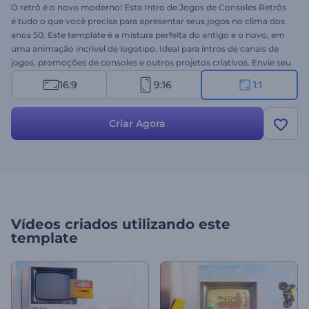
O retrô é o novo moderno! Esta Intro de Jogos de Consoles Retrôs
é tudo o que você precisa para apresentar seus jogos no clima dos
anos 50. Este template é a mistura perfeita do antigo e o novo, em
uma animação incrível de logotipo. Ideal para intros de canais de
jogos, promoções de consoles e outros projetos criativos. Envie seu
logo, digite seu slogan e crie uma animação em vídeo de alta
16:9
9:16
1:1
resolução em poucos cliques. Experimente agora!
Criar Agora
Vídeos criados utilizando este
template