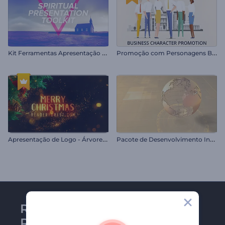
K
it Ferramentas Apresentação Espiritual
P
romoção com Personagens Business
A
presentação de Logo - Árvore de Natal Decorada
P
acote de Desenvolvimento Industrial
Receba a newsletter da
Renderforest