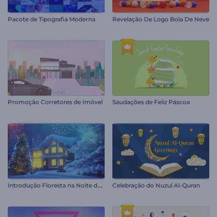
Pacote de Tipografia Moderna
Revelação De Logo Bola De Neve
Promoção Corretores de Imóvel
Saudações de Feliz Páscoa
I
ntrodução Floresta na Noite de Natal
Celebração do Nuzul Al-Quran