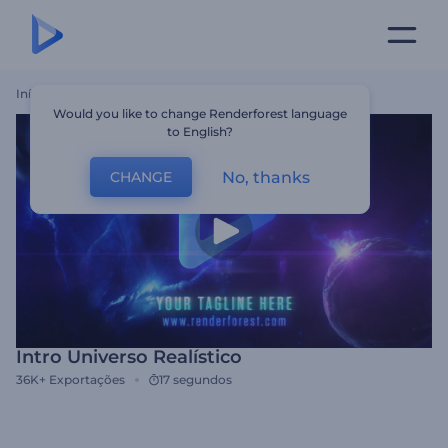
Início
Templates
Intro Universo Realístico
Would you like to change Renderforest language
to English?
No, thanks
CHANGE
Intro Universo Realístico
36K+
Exportações
17 segundos