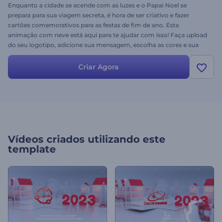
Enquanto a cidade se acende com as luzes e o Papai Noel se
prepara para sua viagem secreta, é hora de ser criativo e fazer
cartões comemorativos para as festas de fim de ano. Esta
animação com neve está aqui para te ajudar com isso! Faça upload
do seu logotipo, adicione sua mensagem, escolha as cores e sua
introdução personalizada de Natal estará pronta. Crie sua própria
cidade de papel com tema natalino agora mesmo!
Criar Agora
Vídeos criados utilizando este
template