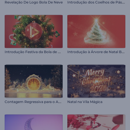
I
ntrodução dos Coelhos de Páscoa de Madeira
Revelação De Logo Bola De Neve
I
ntrodução Festiva da Bola de Natal
I
ntrodução à Árvore de Natal Brilhante
C
ontagem Regressiva para o Ano Novo
Natal na Vila Mágica