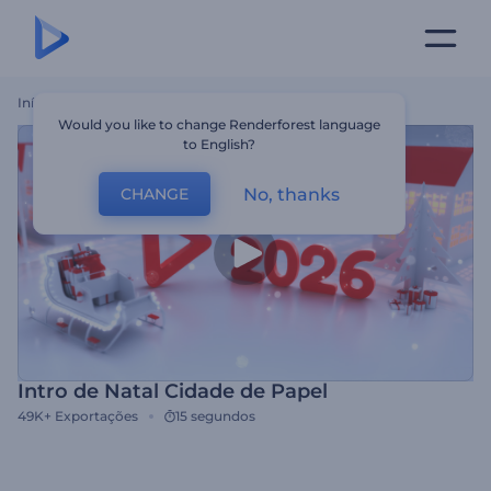
Início
Templates
Intro De Natal Cidade De Papel
Would you like to change Renderforest language
to English?
No, thanks
CHANGE
Intro de Natal Cidade de Papel
49K+
Exportações
15 segundos