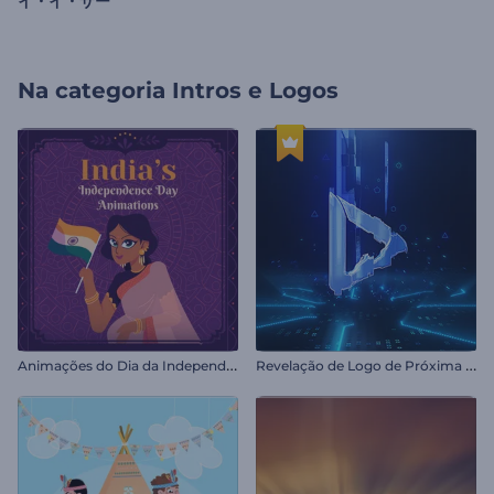
イ・イ・サー
Na categoria
Intros e Logos
A
nimações do Dia da Independência da Índia
R
evelação de Logo de Próxima Geração