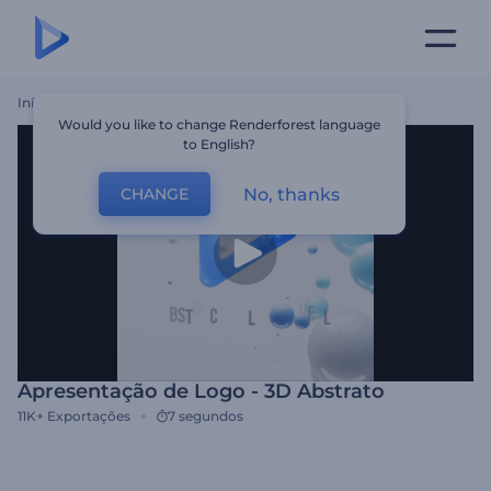
Início
Templates
Apresentação De Logo - 3D Abstrato
Would you like to change Renderforest language
to English?
No, thanks
CHANGE
Apresentação de Logo - 3D Abstrato
11K+
Exportações
7 segundos