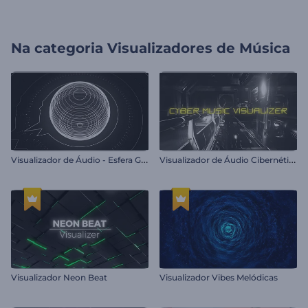
Na categoria
Visualizadores de Música
V
isualizador de Áudio - Esfera Giratória
V
isualizador de Áudio Cibernético
Visualizador Neon Beat
Visualizador Vibes Melódicas