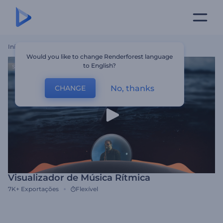
Início
Templates
Visualizador De Música Rítmica
Would you like to change Renderforest language
to English?
No, thanks
CHANGE
Visualizador de Música Rítmica
7K+
Exportações
Flexível