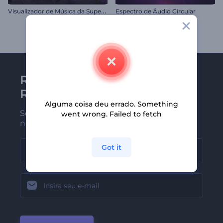
V
isualizador de Música da Superfície de Marte
Espectro de Áudio Circular
Receba a newsletter da
Renderforest
Alguma coisa deu errado. Something
Seja um dos primeiros a receber
went wrong. Failed to fetch
nossas últimas novidades e ofertas
Got it