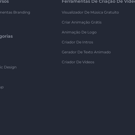
rsos
Ferramentas De Criação De Víde
mentas Branding
Visualizador De Música Gratuito
Criar Animação Grátis
Animação De Logo
gorias
Criador De Intros
Gerador De Texto Animado
Criador De Vídeos
ic Design
up