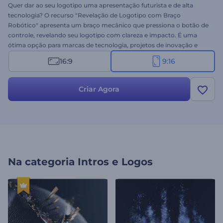
Quer dar ao seu logotipo uma apresentação futurista e de alta
tecnologia? O recurso "Revelação de Logotipo com Braço
Robótico" apresenta um braço mecânico que pressiona o botão de
controle, revelando seu logotipo com clareza e impacto. É uma
ótima opção para marcas de tecnologia, projetos de inovação e
qualquer conteúdo com foco em engenharia. A personalização é
16:9
9:16
muito fácil: carregue seu logotipo, digite o nome e o slogan da sua
empresa e adicione uma música de fundo. Crie agora e apresente
seu logotipo com um toque moderno!
Criar Agora
Na categoria
Intros e Logos