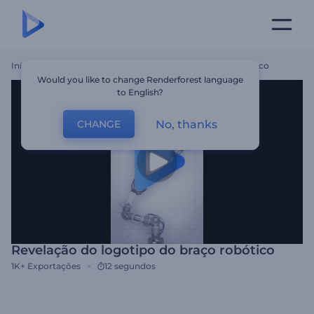
Início
Templates
Revelação Do Logotipo Do Braço Robótico
Would you like to change Renderforest language
to English?
No, thanks
CHANGE
Revelação do logotipo do braço robótico
1K+
Exportações
12 segundos