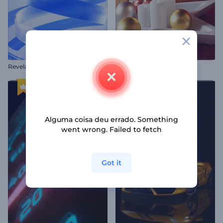
R
evelação de Logo com Fitas Onduladas
Bem-vindo Ano Novo
Alguma coisa deu errado. Something
went wrong. Failed to fetch
Got it