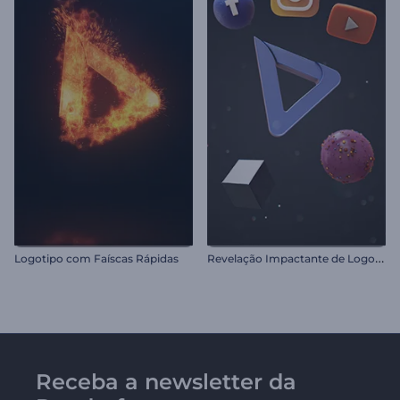
R
evelação Impactante de Logotipo
Logotipo com Faíscas Rápidas
Receba a newsletter da