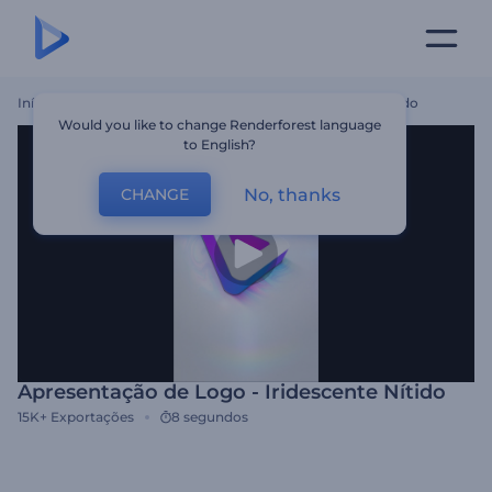
Início
Templates
Apresentação De Logo - Iridescente Nítido
Would you like to change Renderforest language
to English?
No, thanks
CHANGE
Apresentação de Logo - Iridescente Nítido
15K+
Exportações
8 segundos