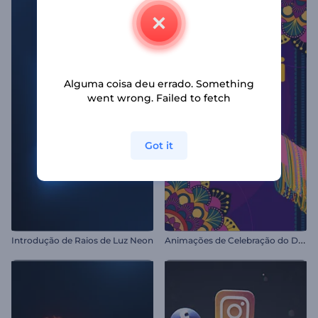
Alguma coisa deu errado. Something
went wrong. Failed to fetch
Got it
A
nimações de Celebração do Diwali
Introdução de Raios de Luz Neon