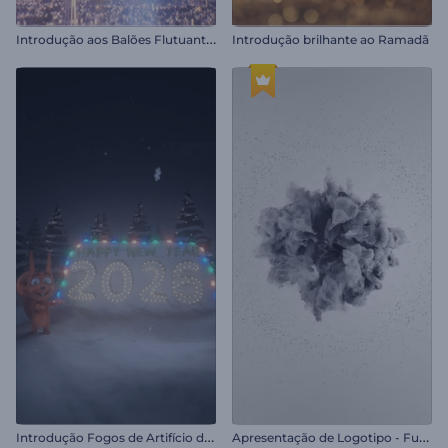
I
ntrodução aos Balões Flutuantes
Introdução brilhante ao Ramadã
I
ntrodução Fogos de Artifício do Rendy
A
presentação de Logotipo - Fumaça Giratória