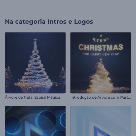
Na categoria
Intros e Logos
I
ntrodução de Árvore com Partículas Brilhantes
Árvore de Natal Espiral Mágica