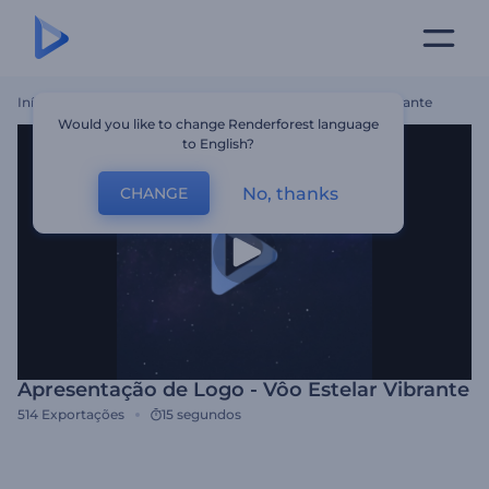
Início
Templates
Apresentação De Logo - Vôo Estelar Vibrante
Would you like to change Renderforest language
to English?
No, thanks
CHANGE
Apresentação de Logo - Vôo Estelar Vibrante
514
Exportações
15 segundos