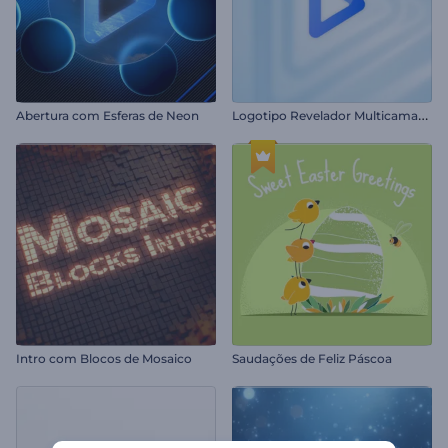
L
ogotipo Revelador Multicamadas
Abertura com Esferas de Neon
Intro com Blocos de Mosaico
Saudações de Feliz Páscoa