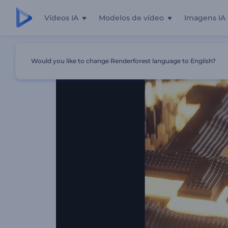
Vídeos IA
Modelos de vídeo
Imagens IA
Início
Templates
Introdução De Criptomoeda
Would you like to change Renderforest language to English?