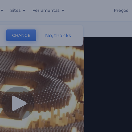
Sites
Ferramentas
Preços
No, thanks
CHANGE