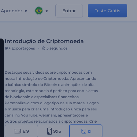
Aprender
Entrar
Teste Grátis
Introdução de Criptomoeda
1K+
Exportações
15 segundos
Destaque seus vídeos sobre criptomoedas com
nossa Introdução de Criptomoeda. Apresentando
o icônico símbolo do Bitcoin e animações de alta
tecnologia, este modelo é perfeito para entusiastas
de blockchain e especialistas financeiros.
Personalize-o com o logotipo da sua marca, slogan
e música para criar uma introdução única para seu
canal no YouTube, webinars, apresentações e
outros projetos relacionados a criptomoedas. Crie
agora e deixe sua marca na indústria de
16:9
9:16
1:1
criptomoedas!