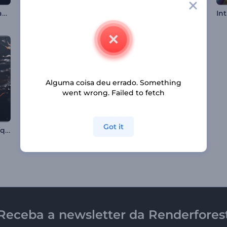
Logotipo com Faíscas Rápidas
Abertura de Bolas de Árvore de Natal
Intro de Asteroide Destruidor
Alguma coisa deu errado. Something
went wrong. Failed to fetch
Got it
Intro de Respingo Líquido Flamejante
Revelação de Logo com Ondas de Partículas
Abertura de Bolas de Natal
Receba a newsletter da Renderfores