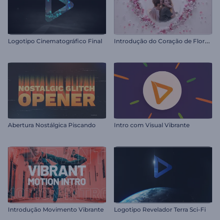
I
ntrodução do Coração de Flores do Dia dos Namorados
Logotipo Cinematográfico Final
Abertura Nostálgica Piscando
Intro com Visual Vibrante
Introdução Movimento Vibrante
Logotipo Revelador Terra Sci-Fi