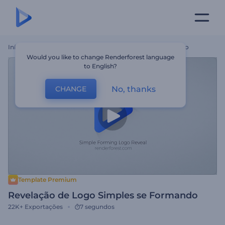
Início
Templates
Revelação De Logo Simples Se Formando
Would you like to change Renderforest language
to English?
No, thanks
CHANGE
Template Premium
Revelação de Logo Simples se Formando
22K+
Exportações
7 segundos