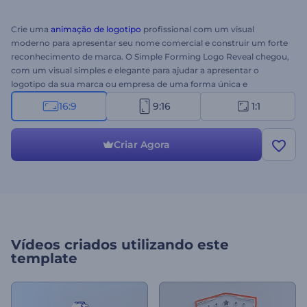
Crie uma
animação de logotipo
profissional com um visual
moderno para apresentar seu nome comercial e construir um forte
reconhecimento de marca. O Simple Forming Logo Reveal chegou,
com um visual simples e elegante para ajudar a apresentar o
logotipo da sua marca ou empresa de uma forma única e
contemporânea para o seu público-alvo. É tudo o que você precisa
16:9
9:16
1:1
para se comunicar com seus clientes em potencial e garantir que
você tenha o maior impulso para a imagem da sua marca. Levará
alguns minutos para enviar seu logotipo e digitar sua frase de efeito
Criar Agora
para obter uma abertura de logotipo com animação profissional.
Perfeitamente adequado para aberturas corporativas,
apresentações estéticas de marcas ou produtos, comerciais de TV
e muitos outros projetos criativos. Experimente agora mesmo!
Vídeos criados utilizando este
template