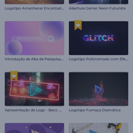
L
ogotipo Amanhecer Encantador
Abertura Gamer Neon Futurista
I
ntrodução de Aba de Pesquisa na Web
L
ogotipo Policromado com Efeito Glitch
A
presentação de Logo - Beco Noturno
Logotipo Fumaça Dramática