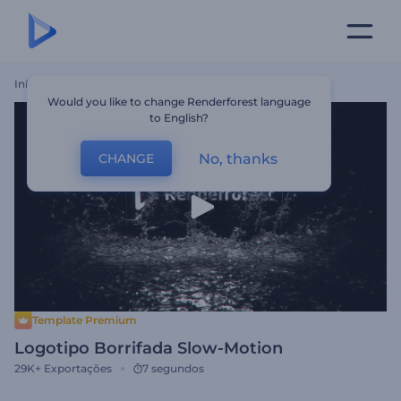
Início
Templates
Logotipo Borrifada Slow-Motion
Would you like to change Renderforest language
to English?
No, thanks
CHANGE
Template Premium
Logotipo Borrifada Slow-Motion
29K+
Exportações
7 segundos