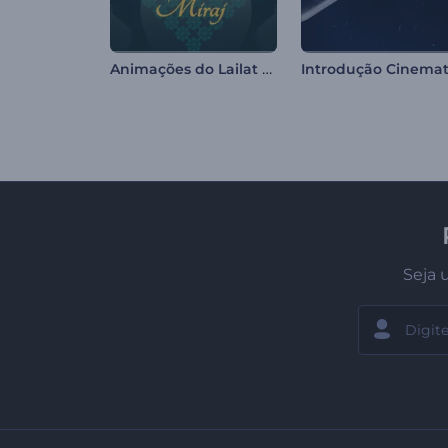
Animações do Lailat al Miraj
Seja 