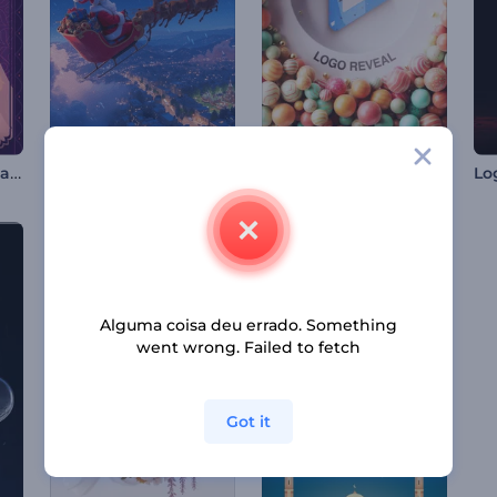
Animações do Dia da Independência da Índia
Introdução ao Passeio de Natal do Papai Noel
Revelação de Logo com Bolas Saltitantes
Alguma coisa deu errado. Something
went wrong. Failed to fetch
Got it