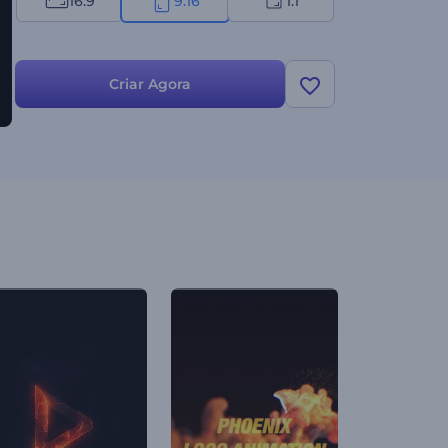
16:9
9:16
1:1
Criar Agora