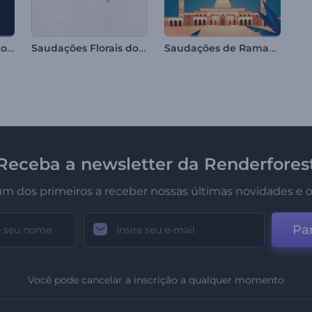
Introdução Cinematográfica Sombria
Saudações Florais do 8 de Março
Saudações de Ramadã - Mensagem de Abertura
Receba a newsletter da Renderfores
um dos primeiros a receber nossas últimas novidades e o
Par
Você pode cancelar a inscrição a qualquer momento