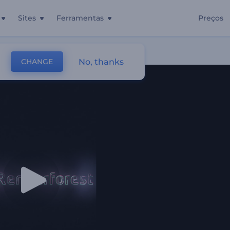
Sites
Ferramentas
Preços
No, thanks
CHANGE