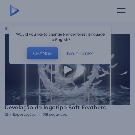
Início
Templates
Revelação Do Logotipo Soft Feathers
Would you like to change Renderforest language
to English?
No, thanks
CHANGE
Revelação do logotipo Soft Feathers
2K+
Exportações
8 segundos