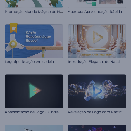
P
romoção Mundo Mágico de Natal
Abertura Apresentação Rápida
Logotipo Reação em cadeia
Introdução Elegante de Natal
A
presentação de Logo - Cintilante
R
evelação de Logo com Partículas Fluidas