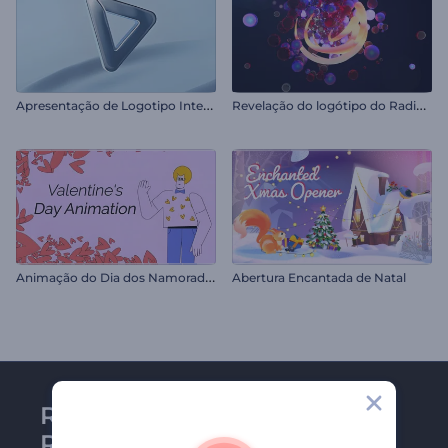
A
presentação de Logotipo Interrupção Rápida
R
evelação do logótipo do Radiant Forms
A
nimação do Dia dos Namorados
Abertura Encantada de Natal
Receba a newsletter da
Renderforest