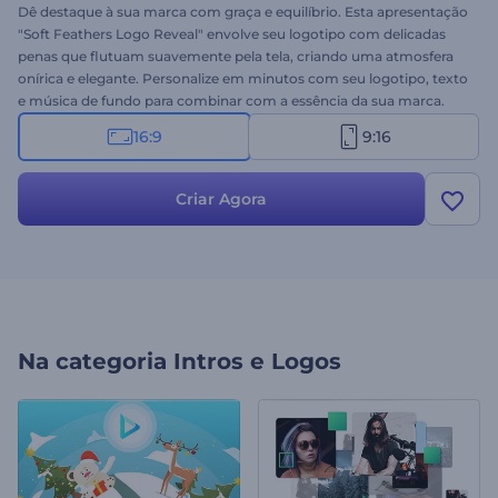
Dê destaque à sua marca com graça e equilíbrio. Esta apresentação
"Soft Feathers Logo Reveal" envolve seu logotipo com delicadas
penas que flutuam suavemente pela tela, criando uma atmosfera
onírica e elegante. Personalize em minutos com seu logotipo, texto
e música de fundo para combinar com a essência da sua marca.
Ideal para marcas de moda, boutiques, serviços de beleza e outras
16:9
9:16
apresentações artísticas. Crie agora e revele sua marca com
elegância!
Criar Agora
Na categoria
Intros e Logos