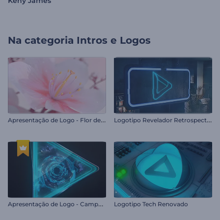
Keny James
Na categoria
Intros e Logos
A
presentação de Logo - Flor de Cerejeira
L
ogotipo Revelador Retrospectiva
A
presentação de Logo - Campo Estelar
Logotipo Tech Renovado