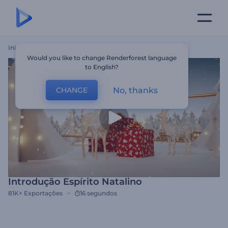
Início
Templates
Introdução Espírito Natalino
Would you like to change Renderforest language
to English?
No, thanks
CHANGE
Introdução Espírito Natalino
81K+
Exportações
16 segundos