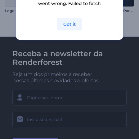
went wrong. Failed to fetch
L
ogotipo Explosão Energia Partículas
Logo Superfície Limpa
Got it
Receba a newsletter da
Renderforest
Seja um dos primeiros a receber
nossas últimas novidades e ofertas