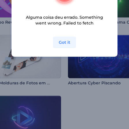
Alguma coisa deu errado. Something
po Revelador Elástico
went wrong. Failed to fetch
Got it
Intro - Molduras de Fotos em Mosaico
Abertura Cyber Piscando