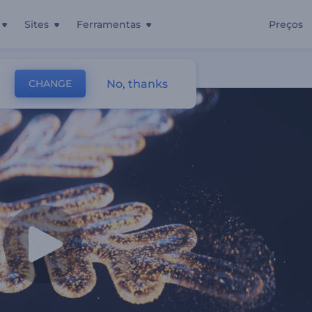
Sites
Ferramentas
Preços
No, thanks
CHANGE