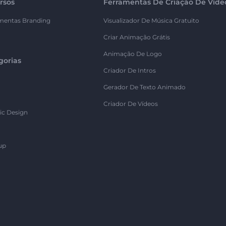
rsos
Ferramentas De Criação De Víde
mentas Branding
Visualizador De Música Gratuito
Criar Animação Grátis
Animação De Logo
gorias
Criador De Intros
Gerador De Texto Animado
Criador De Vídeos
ic Design
up