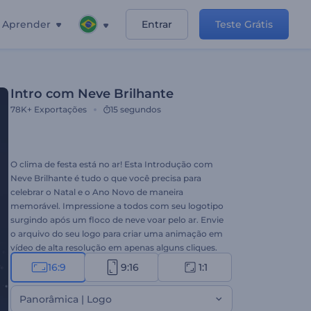
Aprender
Entrar
Teste Grátis
Intro com Neve Brilhante
78K+
Exportações
15 segundos
O clima de festa está no ar! Esta Introdução com
Neve Brilhante é tudo o que você precisa para
celebrar o Natal e o Ano Novo de maneira
memorável. Impressione a todos com seu logotipo
surgindo após um floco de neve voar pelo ar. Envie
o arquivo do seu logo para criar uma animação em
vídeo de alta resolução em apenas alguns cliques.
Ideal para celebrar as festas, comerciais de TV para
16:9
9:16
1:1
o Natal, abertura de apresentação e outros projetos
criativos. Experimente agora!
Panorâmica | Logo