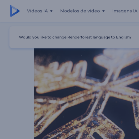
Vídeos IA
Modelos de vídeo
Imagens IA
Início
Templates
Intro Com Neve Brilhante
Would you like to change Renderforest language to English?