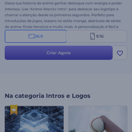
Deixe sua história de anime ganhar destaque com energia e poder
intensos. Use "Anime Warrior Intro" para destacar seu logotipo e
chamar a atenção desde os primeiros segundos. Perfeito para
introduções de jogos, teasers no estilo mangá, aberturas de séries
de anime, finais heroicos e muito mais. A personalização é fácil e
rápida: carregue seu logotipo, digite sua mensagem e escolha uma
16:9
9:16
faixa musical correspondente. Crie agora e faça seu conteúdo
começar como a cena de abertura de uma poderosa saga de
anime!
Criar Agora
Na categoria
Intros e Logos