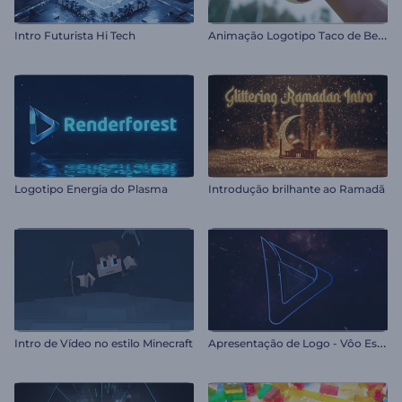
A
nimação Logotipo Taco de Beisebol
Intro Futurista Hi Tech
Logotipo Energia do Plasma
Introdução brilhante ao Ramadã
A
presentação de Logo - Vôo Estelar Vibrante
Intro de Vídeo no estilo Minecraft