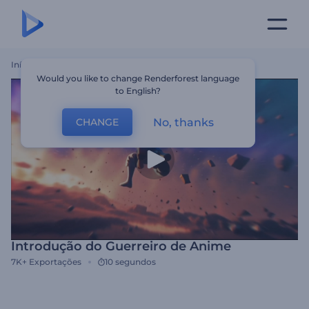
Início
Templates
Introdução Do Guerreiro De Anime
Would you like to change Renderforest language
to English?
No, thanks
CHANGE
Introdução do Guerreiro de Anime
7K+
Exportações
10 segundos