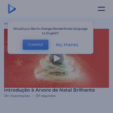
Início
Templates
Introdução À Árvore De Natal Brilhante
Would you like to change Renderforest language
to English?
No, thanks
CHANGE
Introdução à Árvore de Natal Brilhante
2K+
Exportações
7 segundos