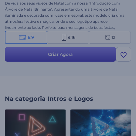
Dê vida aos seus vídeos de Natal com a nossa "Introdução com
Árvore de Natal Brilhante". Apresentando uma árvore de Natal
iluminada e decorada com luzes em espiral, este modelo cria uma
atmosfera festiva e mágica, onde o seu logotipo aparece
lindamente ao lado. Perfeito para mensagens de boas festas,
introduções de marcas com temática natalina, comerciais de Natal
16:9
9:16
1:1
e outros projetos temáticos. Personalize-o facilmente com o seu
logotipo, mensagem e música de fundo alegre. Crie agora e espalhe
a alegria do Natal!
Criar Agora
Na categoria
Intros e Logos