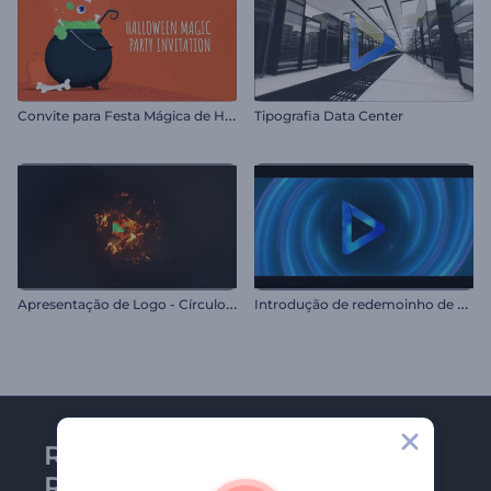
C
onvite para Festa Mágica de Halloween
Tipografia Data Center
A
presentação de Logo - Círculo Flamejante
I
ntrodução de redemoinho de energia neon
Receba a newsletter da
Renderforest