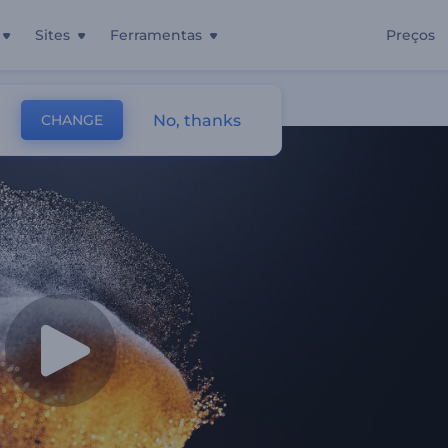
Sites
Ferramentas
Preços
las
No, thanks
CHANGE