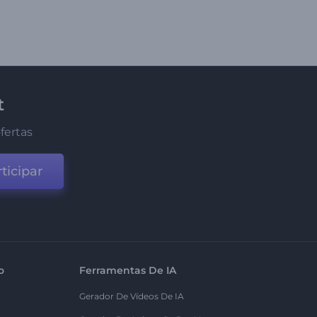
t
fertas
ticipar
o
Ferramentas De IA
Gerador De Vídeos De IA