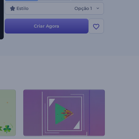
explosão de brilho!
Estilo
Opção 1
Criar Agora