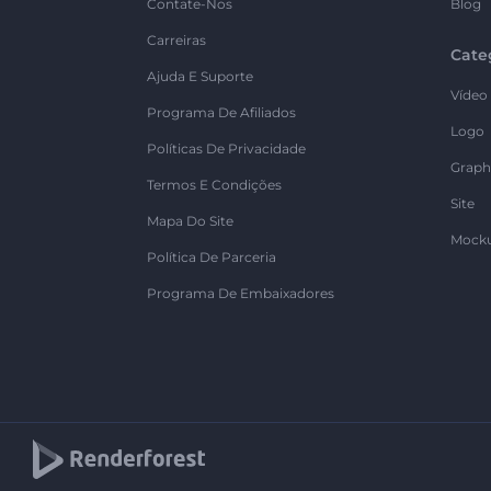
Contate-Nos
Blog
Carreiras
Cate
Ajuda E Suporte
Vídeo
Programa De Afiliados
Logo
Políticas De Privacidade
Graph
Termos E Condições
Site
Mapa Do Site
Mock
Política De Parceria
Programa De Embaixadores