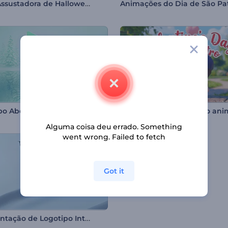
Noite Assustadora de Halloween
po Abertura Congelada
Alguma coisa deu errado. Something
went wrong. Failed to fetch
Got it
Apresentação de Logotipo Interrupção Rápida