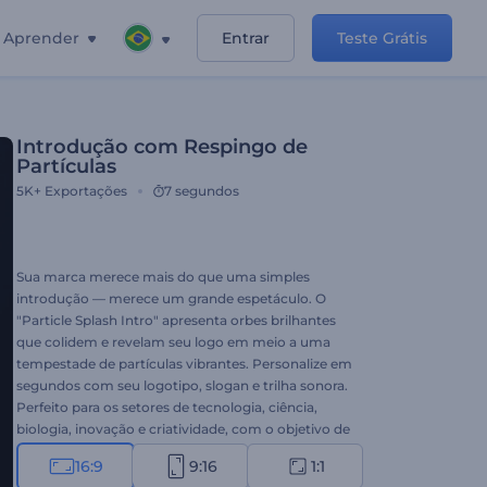
Aprender
Entrar
Teste Grátis
Introdução com Respingo de
Partículas
5K+
Exportações
7 segundos
Sua marca merece mais do que uma simples
introdução — merece um grande espetáculo. O
"Particle Splash Intro" apresenta orbes brilhantes
que colidem e revelam seu logo em meio a uma
tempestade de partículas vibrantes. Personalize em
segundos com seu logotipo, slogan e trilha sonora.
Perfeito para os setores de tecnologia, ciência,
biologia, inovação e criatividade, com o objetivo de
impressionar desde o primeiro segundo. Crie agora
16:9
9:16
1:1
e impulsione a identidade da sua marca com uma