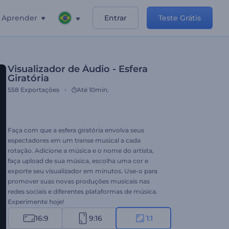
Aprender
Entrar
Teste Grátis
Visualizador de Áudio - Esfera
Giratória
558
Exportações
Até 10min.
Faça com que a esfera giratória envolva seus
espectadores em um transe musical a cada
rotação. Adicione a música e o nome do artista,
faça upload de sua música, escolha uma cor e
exporte seu visualizador em minutos. Use-o para
promover suas novas produções musicais nas
redes sociais e diferentes plataformas de música.
Experimente hoje!
16:9
9:16
1:1