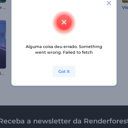
Visualizador - Vórtice Abstrato
Visualizador Promocional Álbum
Logo de Néon com Batidas e Ondas
Alguma coisa deu errado. Something
went wrong. Failed to fetch
Got it
Visualizador de Música Retro-Futurista
Visualizador de Música Retro-Cyberpunk
Visualizador de Espectro de Batidas Eletrônicas
Receba a newsletter da Renderfores