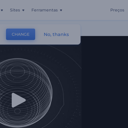
Sites
Ferramentas
Preços
a
No, thanks
CHANGE