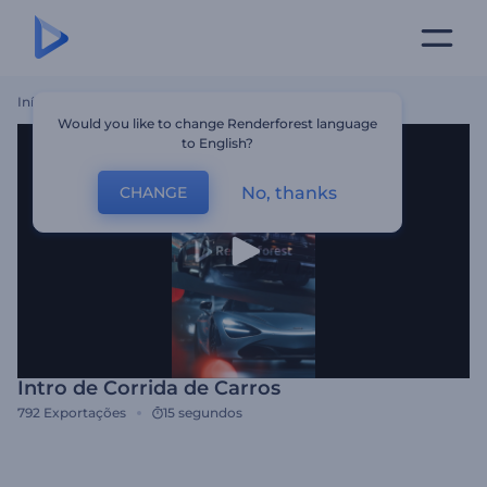
Início
Templates
Intro De Corrida De Carros
Would you like to change Renderforest language
to English?
No, thanks
CHANGE
Intro de Corrida de Carros
792
Exportações
15 segundos