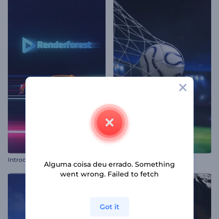
I
ntrodução com Trilhas de Velocidade de Carro
Intro de Partida de Futebol
Alguma coisa deu errado. Something
went wrong. Failed to fetch
Got it