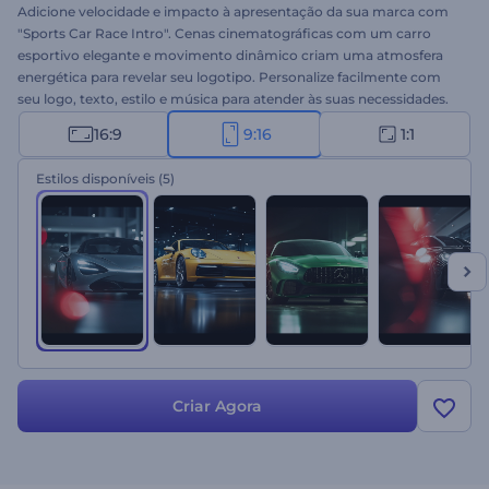
Adicione velocidade e impacto à apresentação da sua marca com
"Sports Car Race Intro". Cenas cinematográficas com um carro
esportivo elegante e movimento dinâmico criam uma atmosfera
energética para revelar seu logotipo. Personalize facilmente com
seu logo, texto, estilo e música para atender às suas necessidades.
Perfeito para conteúdo de corrida, promoções automotivas, intros
16:9
9:16
1:1
de jogos e apresentações intensas. Crie agora e faça sua marca
acelerar com estilo!
Estilos disponíveis
(5)
Criar Agora