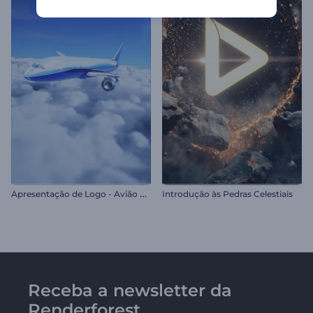
A
presentação de Logo - Avião Realista
Introdução às Pedras Celestiais
Receba a newsletter da
Renderforest