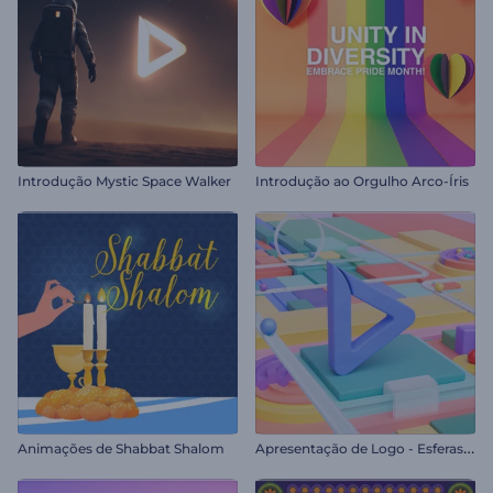
Introdução Mystic Space Walker
Introdução ao Orgulho Arco-Íris
A
presentação de Logo - Esferas Cinéticas
Animações de Shabbat Shalom