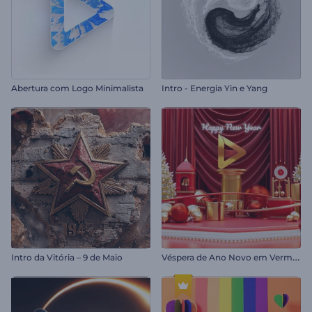
Abertura com Logo Minimalista
Intro - Energia Yin e Yang
V
éspera de Ano Novo em Vermelho
Intro da Vitória – 9 de Maio