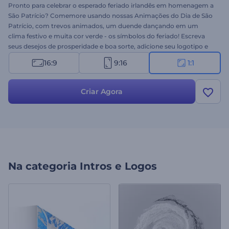
Pronto para celebrar o esperado feriado irlandês em homenagem a
São Patrício? Comemore usando nossas Animações do Dia de São
Patrício, com trevos animados, um duende dançando em um
clima festivo e muita cor verde - os símbolos do feriado! Escreva
seus desejos de prosperidade e boa sorte, adicione seu logotipo e
aguarde alguns minutos para receber sua mensagem animada.
16:9
9:16
1:1
Ideal para convites de celebração, mensagens de feriado, aberturas
de apresentações e muitos outros projetos. Dê uma chance agora!
Criar Agora
Na categoria
Intros e Logos