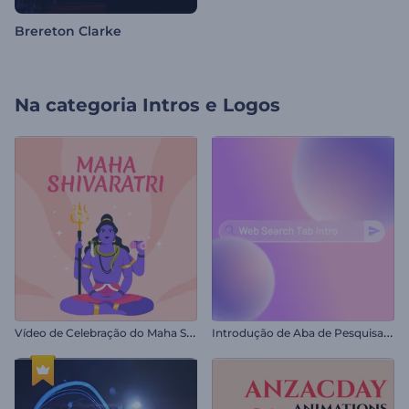
Brereton Clarke
Na categoria
Intros e Logos
V
ídeo de Celebração do Maha Shivratri
I
ntrodução de Aba de Pesquisa na Web