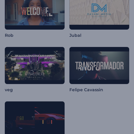
Rob
Jubal
veg
Felipe Cavassin