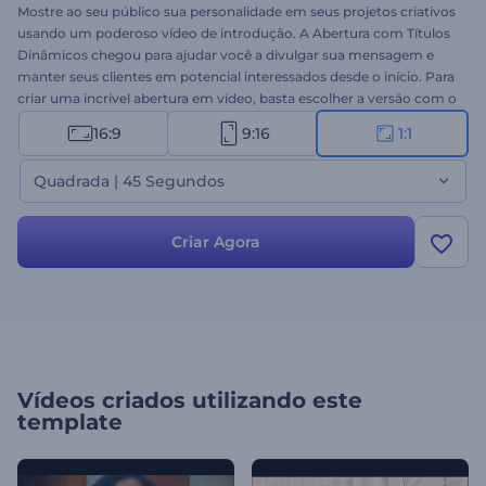
Mostre ao seu público sua personalidade em seus projetos criativos
usando um poderoso vídeo de introdução. A Abertura com Títulos
Dinâmicos chegou para ajudar você a divulgar sua mensagem e
manter seus clientes em potencial interessados ​​desde o início. Para
criar uma incrível abertura em vídeo, basta escolher a versão com o
tempo desejado, adicionar seus arquivos de mídia, digitar seus
16:9
9:16
1:1
textos promocionais e adicionar sua música preferida de fundo.
Ideal para aberturas de eventos de grande ou média escala,
Quadrada | 45 Segundos
promoções de novos produtos, comerciais de TV, introduções de
canais e muito mais. Experimente agora!
Criar Agora
Vídeos criados utilizando este
template