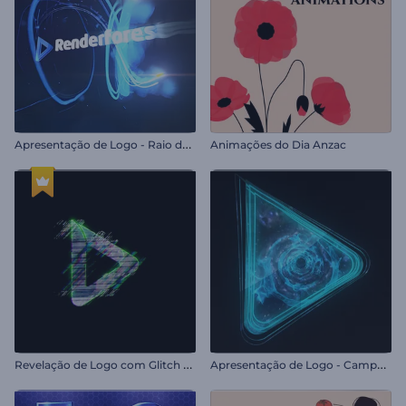
A
presentação de Logo - Raio de Luz Veloz
Animações do Dia Anzac
R
evelação de Logo com Glitch Rápido
A
presentação de Logo - Campo Estelar