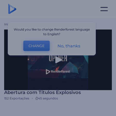
Início
Templates
Abertura Com Títulos Explosivos
Would you like to change Renderforest language
to English?
No, thanks
CHANGE
Abertura com Títulos Explosivos
152
Exportações
45 segundos