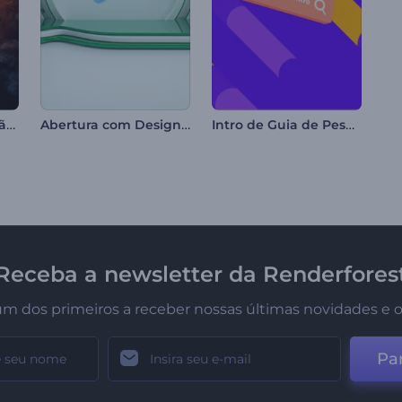
Introdução à explosão nuclear
Abertura com Design Floral
Intro de Guia de Pesquisa Colorida
Receba a newsletter da Renderfores
um dos primeiros a receber nossas últimas novidades e o
Par