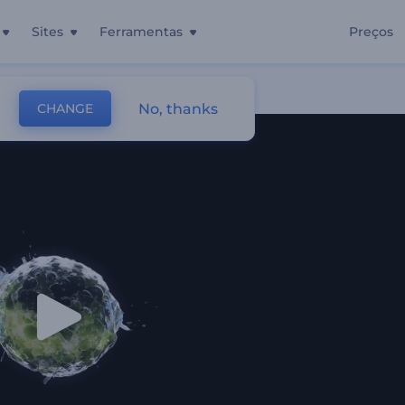
Sites
Ferramentas
Preços
nto
No, thanks
CHANGE