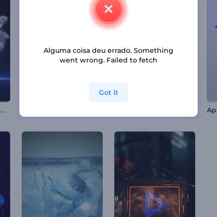
Alguma coisa deu errado. Something
went wrong. Failed to fetch
Got it
Revelação do Logotipo Erupção Cósmica
Introdução aos Equipamentos de Críquete
Abertura Flamejante"