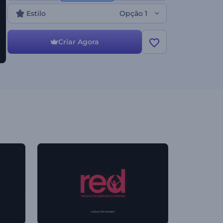
mesmo!
Estilo
Opção 1
Criar Agora