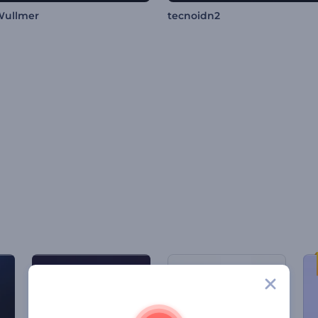
Wullmer
tecnoidn2