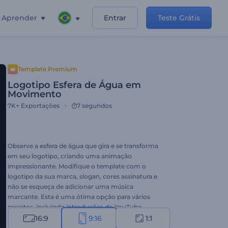
Aprender
Entrar
Teste Grátis
Template Premium
Logotipo Esfera de Água em
Movimento
7K+
Exportações
7 segundos
Observe a esfera de água que gira e se transforma
em seu logotipo, criando uma animação
impressionante. Modifique o template com o
logotipo da sua marca, slogan, cores assinatura e
não se esqueça de adicionar uma música
marcante. Esta é uma ótima opção para vários
projetos, incluindo introduções do YouTube,
anúncios em vídeo, aberturas de apresentação e
16:9
9:16
1:1
muito mais. Experimente este template agora