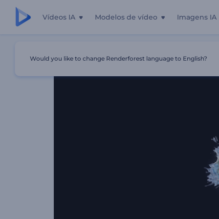
Vídeos IA
Modelos de vídeo
Imagens IA
Início
Templates
Logotipo Esfera De Água Em Movime
Would you like to change Renderforest language to English?