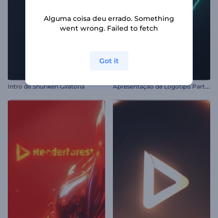
Alguma coisa deu errado. Something
went wrong. Failed to fetch
Got it
A
presentação de Logotipo Partículas em Colisão
Intro de Shuriken Giratória