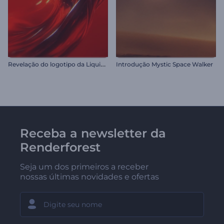
R
evelação do logotipo da Liquid Fusion
Introdução Mystic Space Walker
Receba a newsletter da
Renderforest
Seja um dos primeiros a receber
nossas últimas novidades e ofertas