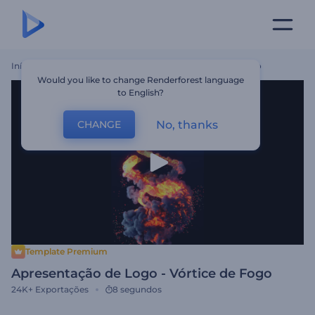
Início
Templates
Apresentação De Logo - Vórtice De Fogo
Would you like to change Renderforest language
to English?
No, thanks
CHANGE
Template Premium
Apresentação de Logo - Vórtice de Fogo
24K+
Exportações
8 segundos