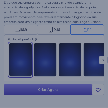
Divulgue sua empresa ou marca para o mundo usando uma
animação de logotipo incrível, como esta Revelação de Logo Tech
em Pixels. Este template apresenta formas e linhas geométricas de
pixels em movimento para revelar lentamente o logotipo da sua
empresa com um elegante efeito de alta tecnologia. Faça o upload
do seu logo, digite seu slogan e crie uma animação profissional em
16:9
9:16
1:1
poucos cliques. Use para divulgar novos produtos de tecnologia,
empresas, marcas e outros projetos criativos. Dê uma chance
Estilos disponíveis
(5)
agora!
Criar Agora