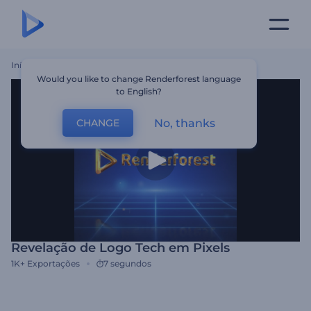
Início
Templates
Revelação De Logo Tech Em Pixels
Would you like to change Renderforest language
to English?
No, thanks
CHANGE
Revelação de Logo Tech em Pixels
1K+
Exportações
7 segundos