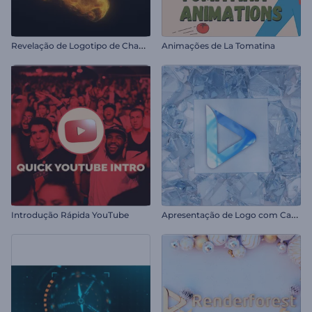
R
evelação de Logotipo de Chamas de Fogo
Animações de La Tomatina
A
presentação de Logo com Cacos de Vidro
Introdução Rápida YouTube