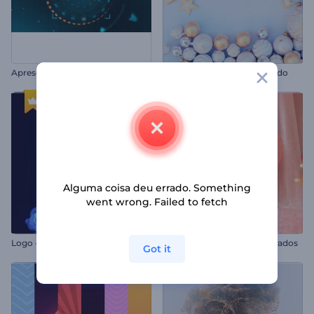
A
presentação de Logo - HUD Cinematográfico
Abertura de Natal Abençoado
Alguma coisa deu errado. Something
went wrong. Failed to fetch
L
ogo - Rastro de Fumaça Dinâmico
Abertura de Dia dos Namorados
Got it