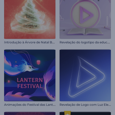
I
ntrodução à Árvore de Natal Brilhante
R
evelação do logotipo da educação
A
nimações do Festival das Lanternas
R
evelação de Logo com Luz Elegante