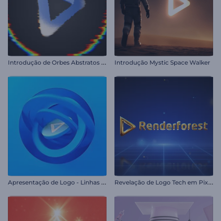
I
ntrodução de Orbes Abstratos com Glitch
Introdução Mystic Space Walker
A
presentação de Logo - Linhas Giratórias
R
evelação de Logo Tech em Pixels