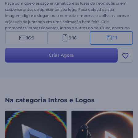
Faça com que o espaço enigmático e as luzes de neon sutis criem
suspense antes de apresentar seu logo. Faça upload da sua
imagem, digite o slogan ou o nome da empresa, escolha as cores e
veja tudo se juntando em uma animação bem feita. Crie
promoções impressionantes, intros e outros do YouTube, aberturas
de filmes e muito mais. Experimente hoje!
16:9
9:16
1:1
Criar Agora
Na categoria
Intros e Logos