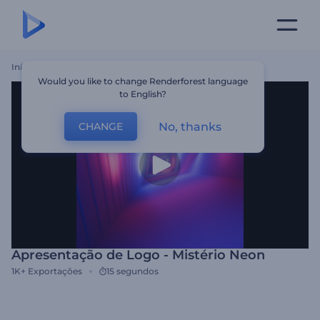
Início
Templates
Apresentação De Logo - Mistério Neon
Would you like to change Renderforest language
to English?
No, thanks
CHANGE
Apresentação de Logo - Mistério Neon
1K+
Exportações
15 segundos