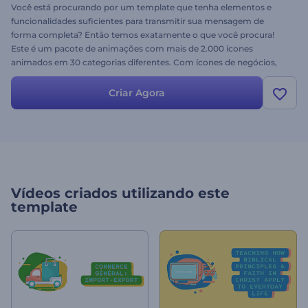
Você está procurando por um template que tenha elementos e
funcionalidades suficientes para transmitir sua mensagem de
forma completa? Então temos exatamente o que você procura!
Este é um pacote de animações com mais de 2.000 ícones
animados em 30 categorias diferentes. Com ícones de negócios,
marketing, finanças e promoções, é um pacote perfeito para
propagandas de software, sites, aplicativos, projetos corporativos,
Criar Agora
vídeos pessoais e muito mais. Navegue pela nossa biblioteca para
elaborar a história que deseja. Crie um projeto único hoje mesmo!
Experimente grátis.
Vídeos criados utilizando este
template