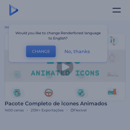
Início
Templates
Pacote Completo De Ícones Animados
Would you like to change Renderforest language
to English?
No, thanks
CHANGE
Pacote Completo de Ícones Animados
1400
cenas
213K+
Exportações
Flexível