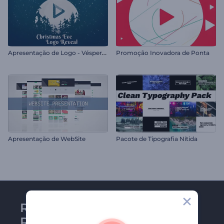
A
presentação de Logo - Véspera de Natal
Promoção Inovadora de Ponta
Apresentação de WebSite
Pacote de Tipografia Nítida
Receba a newsletter da
Renderforest