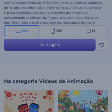
Com a Páscoa chegando, é hora de criar seus vídeos de saudação
de feriado e espalhar a alegria festiva. Nossa Abertura Colorida de
Páscoa é perfeita para capturar o espírito da temporada,
apresentando coelhinhos da Páscoa, ovos coloridos e flores em
flor. Personalize-o com o seu logotipo, mensagens festivas e
música alegre para fazer com que seus espectadores sintam o calor
16:9
9:16
1:1
e a empolgação da Páscoa. Ideal para vídeos de saudação, cartões
de convite de feriado, comerciais, publicações em redes sociais e
muito mais. Crie agora e dê vida ao espírito da Páscoa!
Criar Agora
Na categoria
Vídeos de Animação