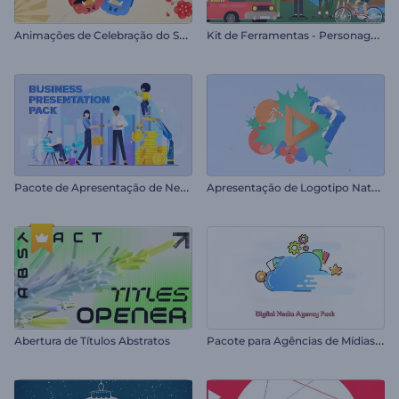
A
nimações de Celebração do Setsubun
K
it de Ferramentas - Personagens e Aventuras
P
acote de Apresentação de Negócios
A
presentação de Logotipo Natal Feliz
P
acote para Agências de Mídias Digitais
Abertura de Títulos Abstratos