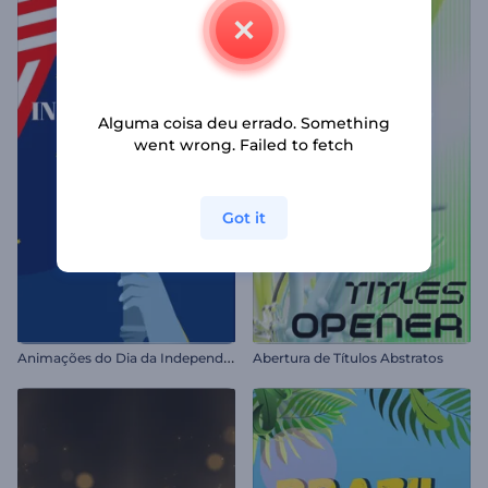
Alguma coisa deu errado. Something
went wrong. Failed to fetch
Got it
A
nimações do Dia da Independência dos EUA
Abertura de Títulos Abstratos