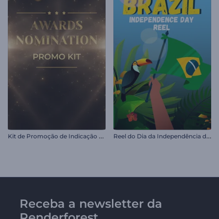
K
it de Promoção de Indicação para Prêmios
R
eel do Dia da Independência do Brasil
Receba a newsletter da
Renderforest