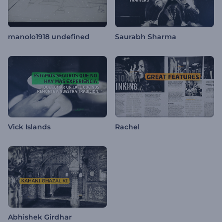
manolo1918 undefined
Saurabh Sharma
Vick Islands
Rachel
Abhishek Girdhar