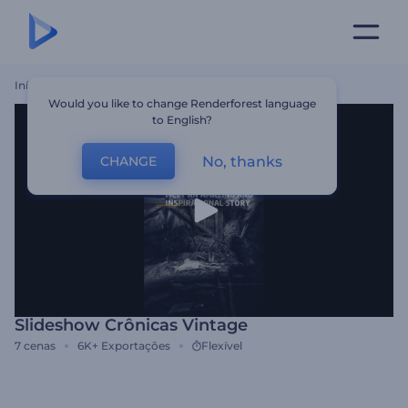
Início
Templates
Slideshow Crônicas Vintage
Would you like to change Renderforest language
to English?
No, thanks
CHANGE
Slideshow Crônicas Vintage
7
cenas
6K+
Exportações
Flexível