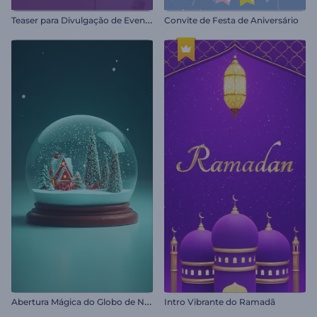
T
easer para Divulgação de Eventos
Convite de Festa de Aniversário
A
bertura Mágica do Globo de Neve
Intro Vibrante do Ramadã