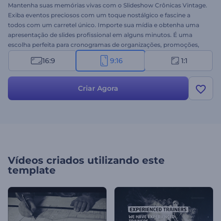
Mantenha suas memórias vivas com o Slideshow Crônicas Vintage.
Exiba eventos preciosos com um toque nostálgico e fascine a
todos com um carretel único. Importe sua mídia e obtenha uma
apresentação de slides profissional em alguns minutos. É uma
escolha perfeita para cronogramas de organizações, promoções,
canais do YouTube, vídeos de documentários, álbuns digitais
16:9
9:16
1:1
pessoais e muito mais. Mantenha o controle de suas memórias!
Experimente agora mesmo!
Criar Agora
Vídeos criados utilizando este
template