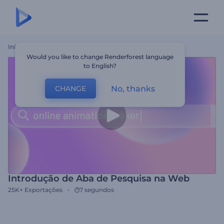
Início
Templates
Introdução De Aba De Pesquisa Na Web
Would you like to change Renderforest language
to English?
No, thanks
CHANGE
Introdução de Aba de Pesquisa na Web
25K+
Exportações
7 segundos