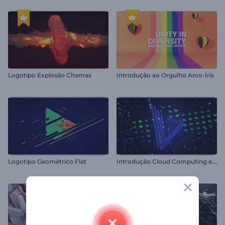
Logotipo Explosão Chamas
Introdução ao Orgulho Arco-Íris
I
ntrodução Cloud Computing e Hospedagem
Logotipo Geométrico Flat