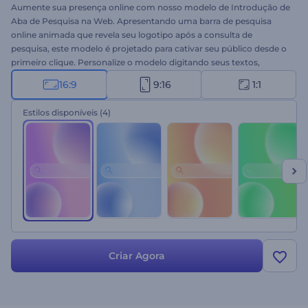
Aumente sua presença online com nosso modelo de Introdução de
Aba de Pesquisa na Web. Apresentando uma barra de pesquisa
online animada que revela seu logotipo após a consulta de
pesquisa, este modelo é projetado para cativar seu público desde o
primeiro clique. Personalize o modelo digitando seus textos,
fazendo upload do seu logotipo e completando seu vídeo com
16:9
9:16
1:1
uma faixa de música de fundo de nossa vasta Biblioteca de Música.
Perfeito para apresentações de tecnologia, comerciais, introduções
Estilos disponíveis
(4)
de canais do YouTube, aberturas de logotipos de negócios e muitos
outros projetos. Crie agora!
Criar Agora