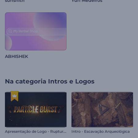
sunshith
Yuri Medeiros
ABHISHEK
Na categoria
Intros e Logos
A
presentação de Logo - Ruptura de Partículas
Intro - Escavação Arqueológica