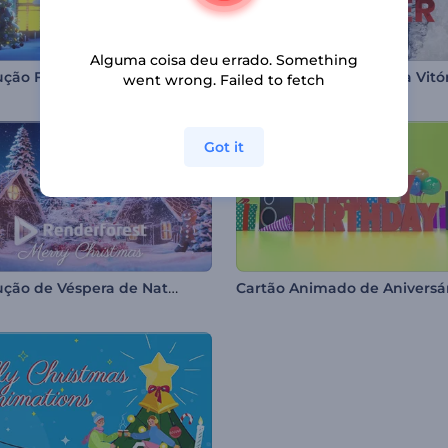
Alguma coisa deu errado. Something
Introdução Floresta na Noite de Natal
Abertura Militar / Dia da Vitó
went wrong. Failed to fetch
Got it
Introdução de Véspera de Natal com Neve