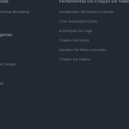
rsos
Ferramentas De Criação De Víde
mentas Branding
Visualizador De Música Gratuito
Criar Animação Grátis
Animação De Logo
gorias
Criador De Intros
Gerador De Texto Animado
Criador De Vídeos
ic Design
up