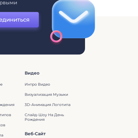
ервыми
единиться
Видео
be
Интро Видео
Визуализация Музыки
ождения
3D-Анимация Логотипа
типов
Слайд-Шоу На День
Рождения
ков
Веб-Сайт
па