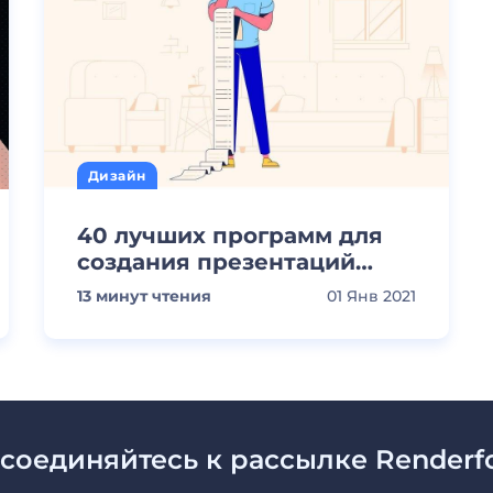
Дизайн
40 лучших программ для
создания презентаций
[Полный список на 2022]
13
минут чтения
01 Янв 2021
соединяйтесь к рассылке Renderfo