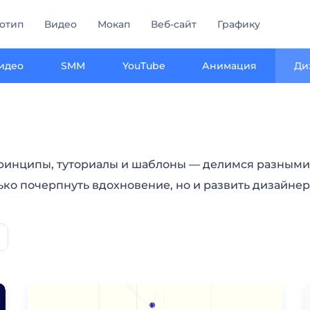
отип
Видео
Мокап
Веб-сайт
Графику
идео
SMM
YouTube
Анимация
Ди
принципы, туториалы и шаблоны — делимся разными 
ько почерпнуть вдохновение, но и развить дизайне