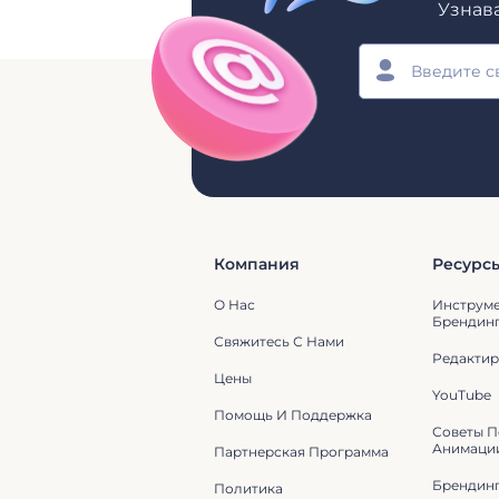
Узнав
Компания
Ресурс
О Нас
Инструм
Брендин
Свяжитесь С Нами
Редактир
Цены
YouTube
Помощь И Поддержка
Советы П
Анимаци
Партнерская Программа
Брендин
Политика