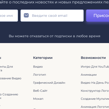
айте о последних новостях и новых предложениях п
Присо
Вы можете отказаться от подписки в любое время
ы
Категории
Возможности
енты Для
Видео
Интро Для YouTu
га
Логотип
Анимации
ование Видео
Графический Дизайн
Видео На День Р
Веб-Сайт
Конструктор Лого
о Созданию
и
Мокап
Создание Мульти
г
Анимация Логоти