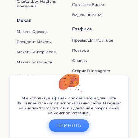
Слайд-Шоу На День
Создание Видео
Рождения
Видеоанимация
Мокап
Графика
Макеты Одежды
Превью Для YouTube
Брендинг Макеты
Постеры
Макеты Интерьеров
Флаеры
Макеты Устройств
Сторис В Instagram
Веб-Сайт
Логотип
Веб-Сайты Для Бизнеса
Логотипы Для Гейминга
Веб-Сайты Для
Мы используем файлы cookies, чтобы улучшить
Художеств
Ваши впечатления от использования сайта. Нажимая
Логотипы-Аватары
на кнопку 'Согласиться', вы даете нам разрешение
Веб-Сайты Для Дизайна
на их использование.
Логотипы Для YouTube
Веб-Сайты Для Музыки
ПРИНЯТЬ
Логотипы Для Фильмов