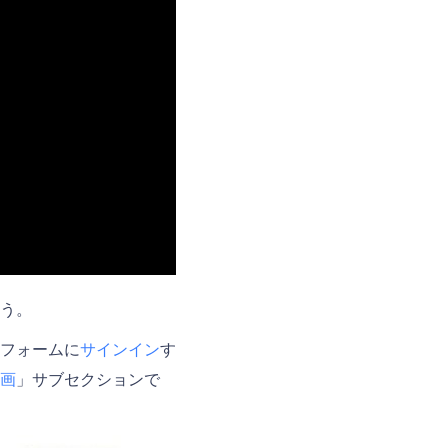
う。
フォームに
サインイン
す
画
」サブセクションで