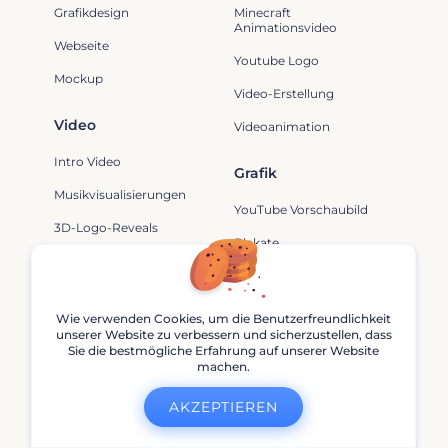
Grafikdesign
Minecraft
Animationsvideo
Webseite
Youtube Logo
Mockup
Video-Erstellung
Video
Videoanimation
Intro Video
Grafik
Musikvisualisierungen
YouTube Vorschaubild
3D-Logo-Reveals
Plakate
Geburtstag Diashow
Flugblätter
Mockup
Instagram Story
Wie verwenden Cookies, um die Benutzerfreundlichkeit
unserer Website zu verbessern und sicherzustellen, dass
Bekleidungs-Mockups
Sie die bestmögliche Erfahrung auf unserer Website
Logo
machen.
Marken-Mockups
Gaming-Logos
AKZEPTIEREN
Einrichtungs-Mockups
Avatarlogos
Geräte-Mockups