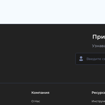
При
Узнав
Компания
Ресурс
О Нас
Инструм