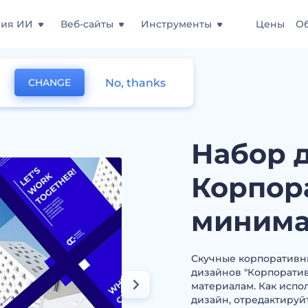
ния ИИ
Веб-сайты
Инструменты
Цены
О
No, thanks
CHANGE
рпоративный минимализм
Набор 
Корпор
миним
Скучные корпоративн
дизайнов "Корпорати
материалам. Как испо
дизайн, отредактируйт