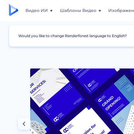
Видео ИИ
Шаблоны Видео
Изображе
Would you like to change Renderforest language to English?
Дизайны
Постеры
Набор дизайнов Ко