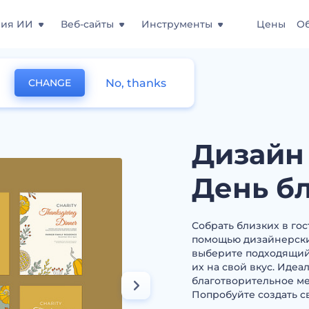
ния ИИ
Веб-сайты
Инструменты
Цены
О
No, thanks
CHANGE
 на День благодарения
Дизайн
День б
Собрать близких в го
помощью дизайнерских
выберите подходящий 
их на свой вкус. Иде
благотворительное ме
Попробуйте создать с