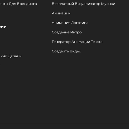
енты Для Брендинга
Бесплатный Визуализатор Музыки
Анимации
Анимация Логотипа
рии
Создание Интро
Генератор Анимации Текста
Создайте Видео
ский Дизайн
т